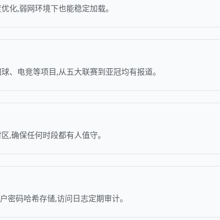
优化,弱网环境下也能稳定加载。
球、电竞等项目,从五大联赛到亚冠均有报道。
区,确保任何时段都有人值守。
输,用户密码哈希存储,访问日志定期审计。