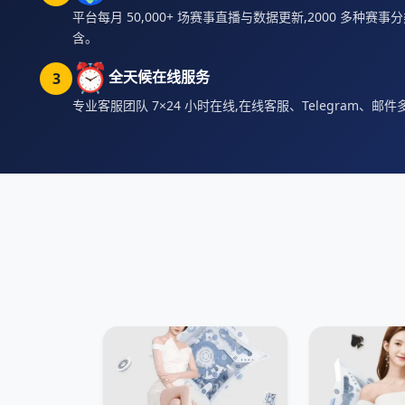
平台每月 50,000+ 场赛事直播与数据更新,2000 多种赛
含。
⏰
全天候在线服务
3
专业客服团队 7×24 小时在线,在线客服、Telegram、邮