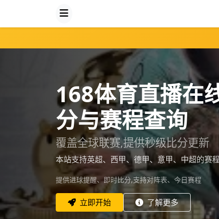
168体育直播在
分与赛程查询
覆盖全球联赛,提供秒级比分更新
本站支持英超、西甲、德甲、意甲、中超的赛
提供进球提醒、即时比分,支持对阵表、今日赛程
立即开始
了解更多