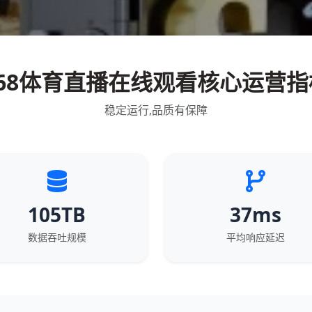
168体育直播在线观看核心运营指
稳定运行,品质有保障
105TB
37ms
数据吞吐规模
平均响应延迟