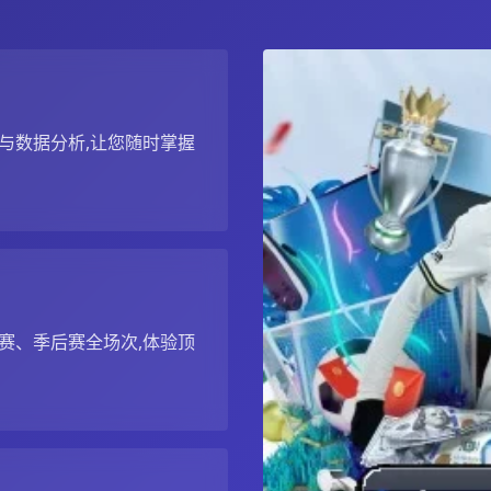
与数据分析,让您随时掌握
赛、季后赛全场次,体验顶