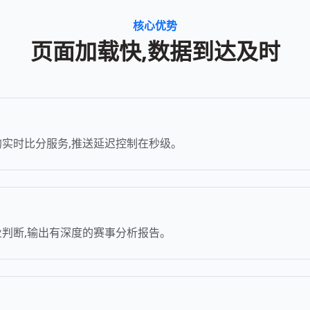
核心优势
页面加载快,数据到达及时
实时比分服务,推送延迟控制在秒级。
判断,输出有深度的赛事分析报告。