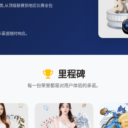
事分类,从顶级联赛到地区比赛全包
件多渠道随时响应。
里程碑
每一份荣誉都是对用户体验的承诺。